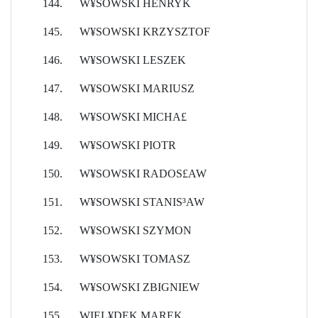
144.
W¥SOWSKI HENRYK
145.
W¥SOWSKI KRZYSZTOF
146.
W¥SOWSKI LESZEK
147.
W¥SOWSKI MARIUSZ
148.
W¥SOWSKI MICHA£
149.
W¥SOWSKI PIOTR
150.
W¥SOWSKI RADOS£AW
151.
W¥SOWSKI STANIS³AW
152.
W¥SOWSKI SZYMON
153.
W¥SOWSKI TOMASZ
154.
W¥SOWSKI ZBIGNIEW
155.
WIEL¥DEK MAREK