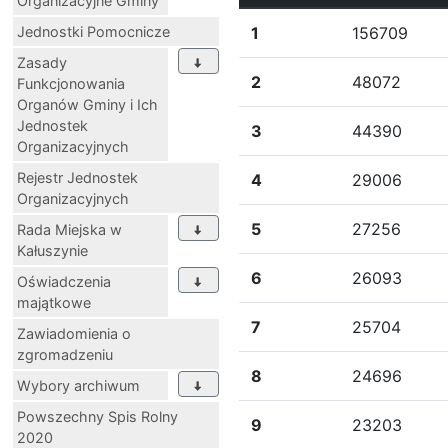
Organizacyjne Gminy
Jednostki Pomocnicze
1
156709
Zasady
2
48072
Funkcjonowania
Organów Gminy i Ich
Jednostek
3
44390
Organizacyjnych
Rejestr Jednostek
4
29006
Organizacyjnych
5
27256
Rada Miejska w
Kałuszynie
6
26093
Oświadczenia
majątkowe
7
25704
Zawiadomienia o
zgromadzeniu
8
24696
Wybory archiwum
Powszechny Spis Rolny
9
23203
2020