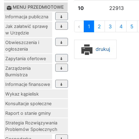
MENU PRZEDMIOTOWE
10
22913
Informacja publiczna
‹
1
2
3
4
5
Jak załatwić sprawę
w Urzędzie
Obwieszczenia i
drukuj
ogłoszenia
Zapytania ofertowe
Zarządzenia
Burmistrza
Informacje finansowe
Wykaz kąpielisk
Konsultacje społeczne
Raport o stanie gminy
Strategia Rozwiązywania
Problemów Społecznych
Gospodarka