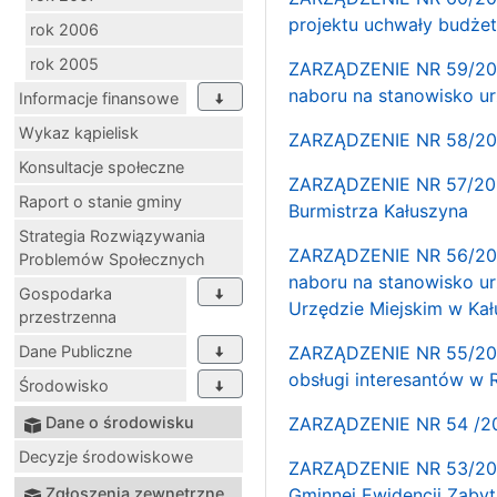
projektu uchwały budże
rok 2006
rok 2005
ZARZĄDZENIE NR 59/202
naboru na stanowisko ur
Informacje finansowe
Wykaz kąpielisk
ZARZĄDZENIE NR 58/202
Konsultacje społeczne
ZARZĄDZENIE NR 57/202
Raport o stanie gminy
Burmistrza Kałuszyna
Strategia Rozwiązywania
ZARZĄDZENIE NR 56/202
Problemów Społecznych
naboru na stanowisko ur
Gospodarka
Urzędzie Miejskim w Kał
przestrzenna
Dane Publiczne
ZARZĄDZENIE NR 55/202
obsługi interesantów w 
Środowisko
Dane o środowisku
ZARZĄDZENIE NR 54 /202
Decyzje środowiskowe
ZARZĄDZENIE NR 53/2025
Zgłoszenia zewnętrzne
Gminnej Ewidencji Zaby