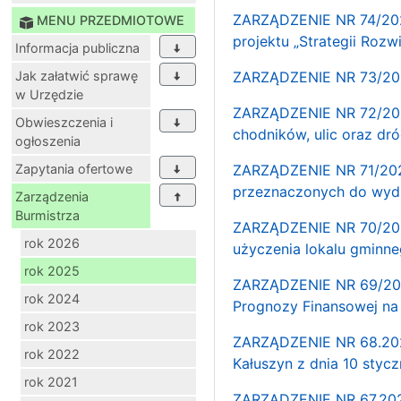
ZARZĄDZENIE NR 74/2025
MENU PRZEDMIOTOWE
projektu „Strategii Roz
Informacja publiczna
Jak załatwić sprawę
ZARZĄDZENIE NR 73/2025
w Urzędzie
ZARZĄDZENIE NR 72/2025
Obwieszczenia i
chodników, ulic oraz dr
ogłoszenia
Zapytania ofertowe
ZARZĄDZENIE NR 71/2025
przeznaczonych do wydz
Zarządzenia
Burmistrza
ZARZĄDZENIE NR 70/202
rok 2026
użyczenia lokalu gminne
rok 2025
ZARZĄDZENIE NR 69/2025
rok 2024
Prognozy Finansowej na
rok 2023
ZARZĄDZENIE NR 68.2025
rok 2022
Kałuszyn z dnia 10 styc
rok 2021
ZARZĄDZENIE NR 67.202