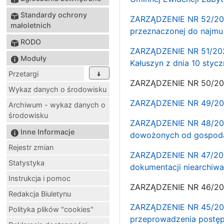
Standardy ochrony
ZARZĄDZENIE NR 52/202
małoletnich
przeznaczonej do najmu
RODO
ZARZĄDZENIE NR 51/2025
Moduły
Kałuszyn z dnia 10 styc
Przetargi
ZARZĄDZENIE NR 50/2
Wykaz danych o środowisku
ZARZĄDZENIE NR 49/2025
Archiwum - wykaz danych o
środowisku
ZARZĄDZENIE NR 48/2025
Inne Informacje
dowożonych od gospodar
Rejestr zmian
ZARZĄDZENIE NR 47/202
Statystyka
dokumentacji niearchiwa
Instrukcja i pomoc
ZARZĄDZENIE NR 46/2
Redakcja Biuletynu
ZARZĄDZENIE NR 45/2025
Polityka plików "cookies"
przeprowadzenia postęp