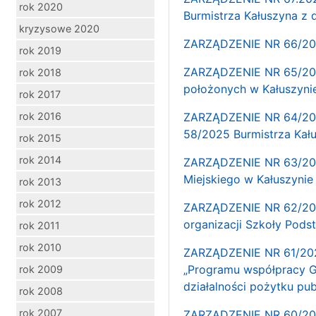
rok 2020
Burmistrza Kałuszyna z
kryzysowe 2020
ZARZĄDZENIE NR 66/202
rok 2019
ZARZĄDZENIE NR 65/202
rok 2018
położonych w Kałuszyni
rok 2017
rok 2016
ZARZĄDZENIE NR 64/2025
58/2025 Burmistrza Kału
rok 2015
rok 2014
ZARZĄDZENIE NR 63/2025
Miejskiego w Kałuszynie
rok 2013
rok 2012
ZARZĄDZENIE NR 62/2025
organizacji Szkoły Pods
rok 2011
rok 2010
ZARZĄDZENIE NR 61/2025
„Programu współpracy G
rok 2009
działalności pożytku pub
rok 2008
rok 2007
ZARZĄDZENIE NR 60/202