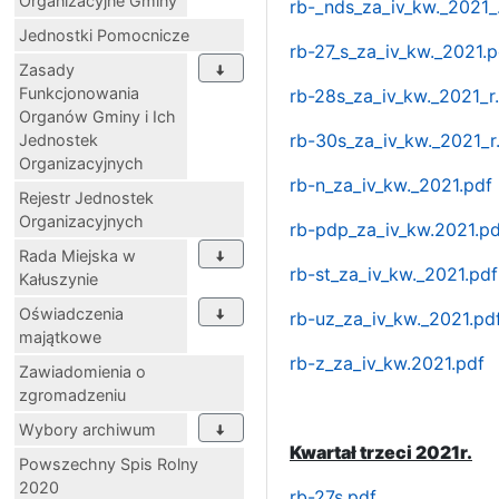
Organizacyjne Gminy
rb-_nds_za_iv_kw._2021_
Jednostki Pomocnicze
rb-27_s_za_iv_kw._2021.p
Zasady
Funkcjonowania
rb-28s_za_iv_kw._2021_r
Organów Gminy i Ich
rb-30s_za_iv_kw._2021_r
Jednostek
Organizacyjnych
rb-n_za_iv_kw._2021.pdf
Rejestr Jednostek
Organizacyjnych
rb-pdp_za_iv_kw.2021.pd
Rada Miejska w
rb-st_za_iv_kw._2021.pdf
Kałuszynie
Oświadczenia
rb-uz_za_iv_kw._2021.pd
majątkowe
rb-z_za_iv_kw.2021.pdf
Zawiadomienia o
zgromadzeniu
Wybory archiwum
Kwartał trzeci 2021r.
Powszechny Spis Rolny
2020
rb-27s.pdf