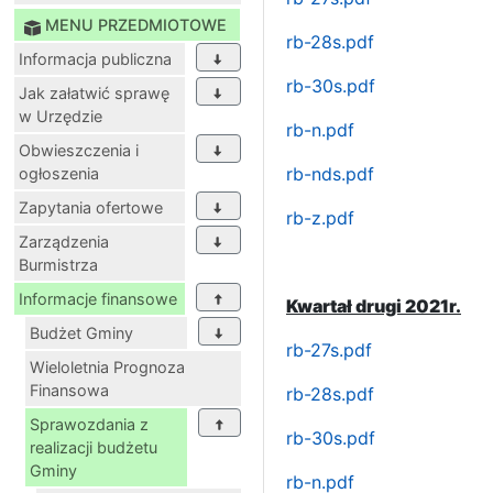
MENU PRZEDMIOTOWE
rb-28s.pdf
Informacja publiczna
rb-30s.pdf
Jak załatwić sprawę
w Urzędzie
rb-n.pdf
Obwieszczenia i
rb-nds.pdf
ogłoszenia
Zapytania ofertowe
rb-z.pdf
Zarządzenia
Burmistrza
Informacje finansowe
Kwartał drugi 2021r.
Budżet Gminy
rb-27s.pdf
Wieloletnia Prognoza
Finansowa
rb-28s.pdf
Sprawozdania z
rb-30s.pdf
realizacji budżetu
Gminy
rb-n.pdf