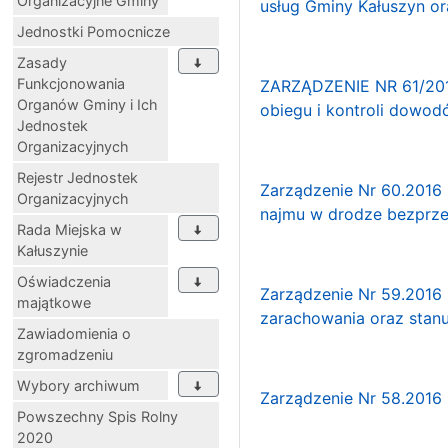
Organizacyjne Gminy
usług Gminy Kałuszyn o
Jednostki Pomocnicze
Zasady
Funkcjonowania
ZARZĄDZENIE NR 61/2016
Organów Gminy i Ich
obiegu i kontroli dowo
Jednostek
Organizacyjnych
Rejestr Jednostek
Zarządzenie Nr 60.2016 
Organizacyjnych
najmu w drodze bezprze
Rada Miejska w
Kałuszynie
Oświadczenia
Zarządzenie Nr 59.2016 
majątkowe
zarachowania oraz stanu
Zawiadomienia o
zgromadzeniu
Wybory archiwum
Zarządzenie Nr 58.2016 
Powszechny Spis Rolny
2020